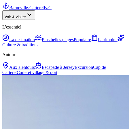
Barneville-Carteret
B-C
Voir & visiter
L'essentiel
La destination
Plus belles plages
Populaire
Patrimoine
Culture & traditions
Autour
Aux alentours
Escapade à Jersey
Excursion
Cap de
Carteret
Carteret village & port