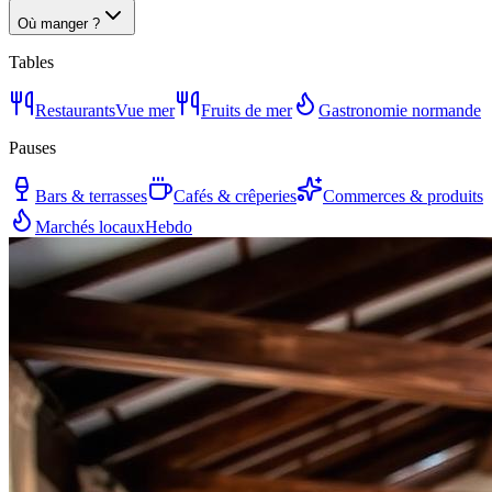
Où manger ?
Tables
Restaurants
Vue mer
Fruits de mer
Gastronomie normande
Pauses
Bars & terrasses
Cafés & crêperies
Commerces & produits
Marchés locaux
Hebdo