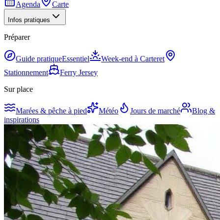
Agenda
Carte
Infos pratiques
Préparer
Guide pratique
Essentiel
Week-end à Carteret
Stationnement
Ferry Jersey
Sur place
Marées & pêche à pied
Météo
Jours de marché
Blog &
inspirations