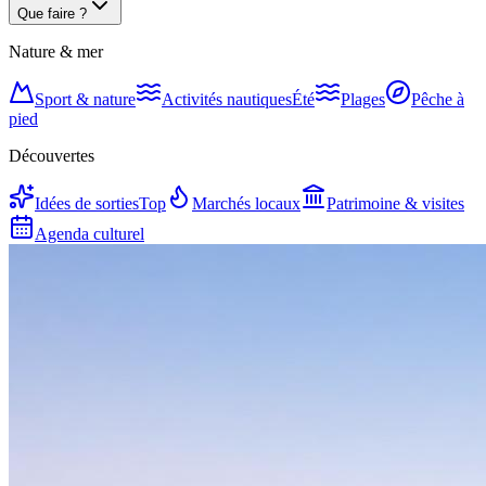
Que faire ?
Nature & mer
Sport & nature
Activités nautiques
Été
Plages
Pêche à
pied
Découvertes
Idées de sorties
Top
Marchés locaux
Patrimoine & visites
Agenda culturel