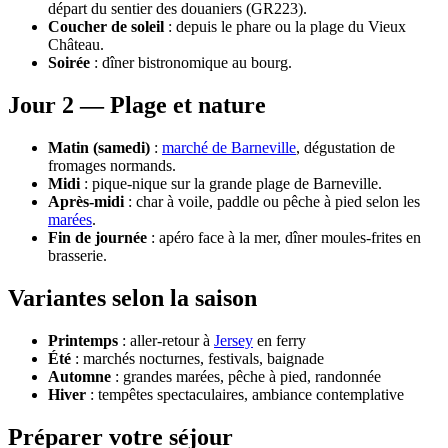
départ du sentier des douaniers (GR223).
Coucher de soleil
: depuis le phare ou la plage du Vieux
Château.
Soirée
: dîner bistronomique au bourg.
Jour 2 — Plage et nature
Matin (samedi)
:
marché de Barneville
, dégustation de
fromages normands.
Midi
: pique-nique sur la grande plage de Barneville.
Après-midi
: char à voile, paddle ou pêche à pied selon les
marées
.
Fin de journée
: apéro face à la mer, dîner moules-frites en
brasserie.
Variantes selon la saison
Printemps
: aller-retour à
Jersey
en ferry
Été
: marchés nocturnes, festivals, baignade
Automne
: grandes marées, pêche à pied, randonnée
Hiver
: tempêtes spectaculaires, ambiance contemplative
Préparer votre séjour