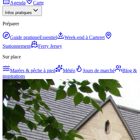
Agenda
Carte
Infos pratiques
Préparer
Guide pratique
Essentiel
Week-end à Carteret
Stationnement
Ferry Jersey
Sur place
Marées & pêche à pied
Météo
Jours de marché
Blog &
inspirations