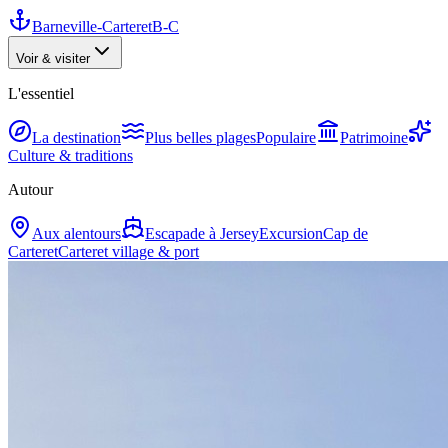
Barneville-Carteret
B-C
Voir & visiter
L'essentiel
La destination
Plus belles plages
Populaire
Patrimoine
Culture & traditions
Autour
Aux alentours
Escapade à Jersey
Excursion
Cap de
Carteret
Carteret village & port