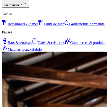
Où manger ?
Tables
Restaurants
Vue mer
Fruits de mer
Gastronomie normande
Pauses
Bars & terrasses
Cafés & crêperies
Commerces & produits
Marchés locaux
Hebdo