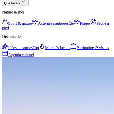
Que faire ?
Nature & mer
Sport & nature
Activités nautiques
Été
Plages
Pêche à
pied
Découvertes
Idées de sorties
Top
Marchés locaux
Patrimoine & visites
Agenda culturel