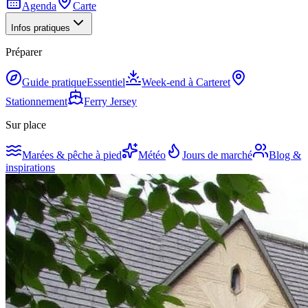
Agenda
Carte
Infos pratiques
Préparer
Guide pratique
Essentiel
Week-end à Carteret
Stationnement
Ferry Jersey
Sur place
Marées & pêche à pied
Météo
Jours de marché
Blog &
inspirations