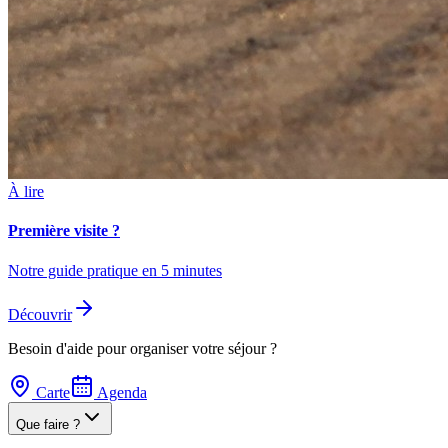
À lire
Première visite ?
Notre guide pratique en 5 minutes
Découvrir
Besoin d'aide pour organiser votre séjour ?
Carte
Agenda
Que faire ?