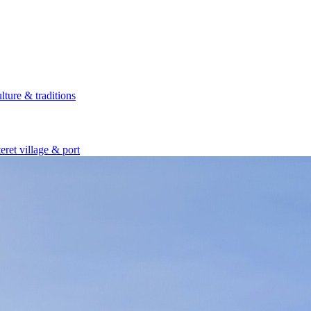
lture & traditions
eret village & port