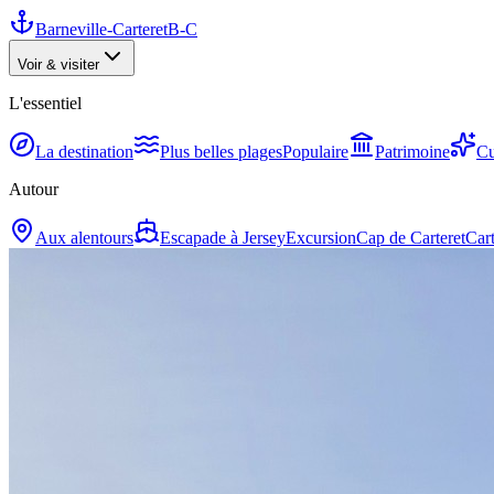
Barneville-Carteret
B-C
Voir & visiter
L'essentiel
La destination
Plus belles plages
Populaire
Patrimoine
Cu
Autour
Aux alentours
Escapade à Jersey
Excursion
Cap de Carteret
Cart