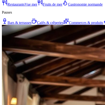
Restaurants
Vue mer
Fruits de mer
Gastronomie normande
Pauses
Bars & terrasses
Cafés & crêperies
Commerces & produits