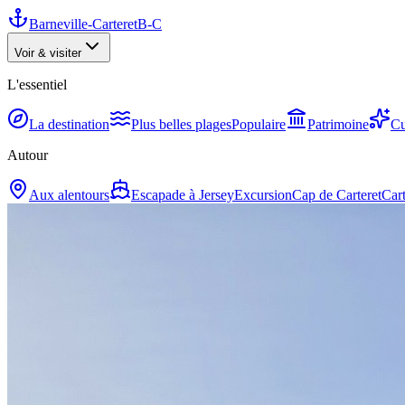
Barneville-Carteret
B-C
Voir & visiter
L'essentiel
La destination
Plus belles plages
Populaire
Patrimoine
Cu
Autour
Aux alentours
Escapade à Jersey
Excursion
Cap de Carteret
Cart