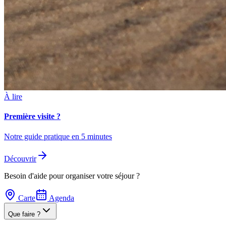
À lire
Première visite ?
Notre guide pratique en 5 minutes
Découvrir
Besoin d'aide pour organiser votre séjour ?
Carte
Agenda
Que faire ?