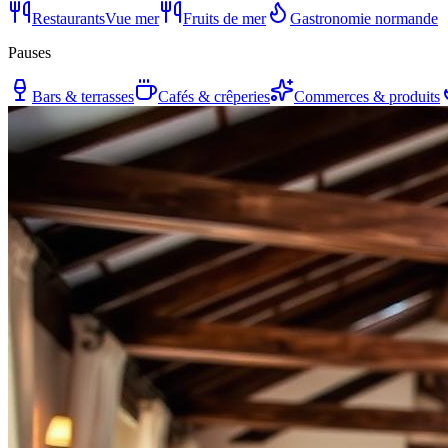
Restaurants
Vue mer
Fruits de mer
Gastronomie normande
Pauses
Bars & terrasses
Cafés & crêperies
Commerces & produits