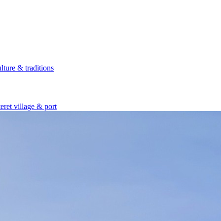
lture & traditions
eret village & port