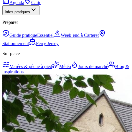
Agenda
Carte
Infos pratiques
Préparer
Guide pratique
Essentiel
Week-end à Carteret
Stationnement
Ferry Jersey
Sur place
Marées & pêche à pied
Météo
Jours de marché
Blog &
inspirations