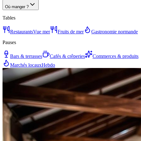
Où manger ?
Tables
Restaurants
Vue mer
Fruits de mer
Gastronomie normande
Pauses
Bars & terrasses
Cafés & crêperies
Commerces & produits
Marchés locaux
Hebdo