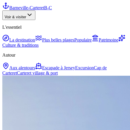
Barneville-Carteret
B-C
Voir & visiter
L'essentiel
La destination
Plus belles plages
Populaire
Patrimoine
Culture & traditions
Autour
Aux alentours
Escapade à Jersey
Excursion
Cap de
Carteret
Carteret village & port