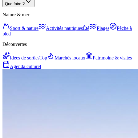
Que faire ?
Nature & mer
Sport & nature
Activités nautiques
Été
Plages
Pêche à
pied
Découvertes
Idées de sorties
Top
Marchés locaux
Patrimoine & visites
Agenda culturel