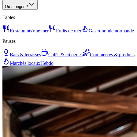
Où manger ?
Tables
Restaurants
Vue mer
Fruits de mer
Gastronomie normande
Pauses
Bars & terrasses
Cafés & crêperies
Commerces & produits
Marchés locaux
Hebdo