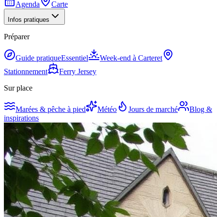
Agenda
Carte
Infos pratiques
Préparer
Guide pratique
Essentiel
Week-end à Carteret
Stationnement
Ferry Jersey
Sur place
Marées & pêche à pied
Météo
Jours de marché
Blog &
inspirations