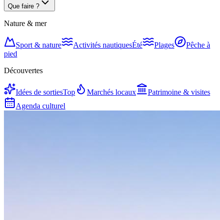
Que faire ?
Nature & mer
Sport & nature
Activités nautiques
Été
Plages
Pêche à
pied
Découvertes
Idées de sorties
Top
Marchés locaux
Patrimoine & visites
Agenda culturel