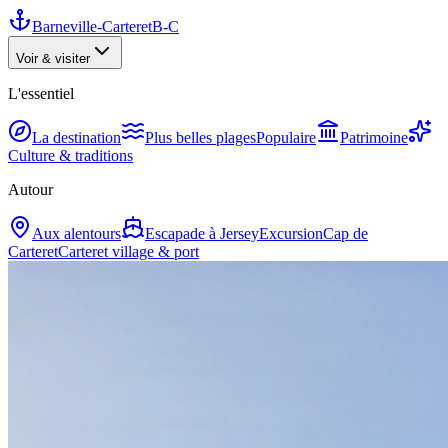
Barneville-Carteret
B-C
Voir & visiter
L'essentiel
La destination
Plus belles plages
Populaire
Patrimoine
Culture & traditions
Autour
Aux alentours
Escapade à Jersey
Excursion
Cap de
Carteret
Carteret village & port