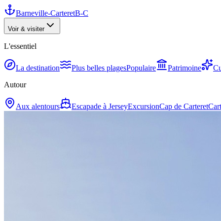
Barneville-Carteret
B-C
Voir & visiter
L'essentiel
La destination
Plus belles plages
Populaire
Patrimoine
Cu
Autour
Aux alentours
Escapade à Jersey
Excursion
Cap de Carteret
Cart