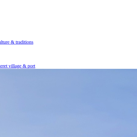
lture & traditions
eret village & port