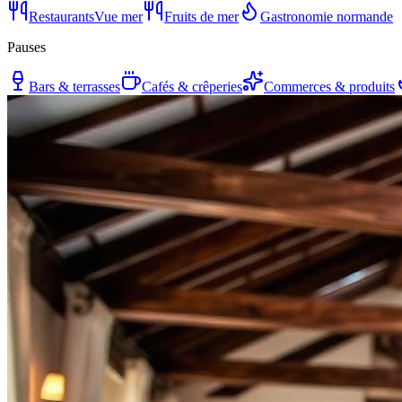
Restaurants
Vue mer
Fruits de mer
Gastronomie normande
Pauses
Bars & terrasses
Cafés & crêperies
Commerces & produits