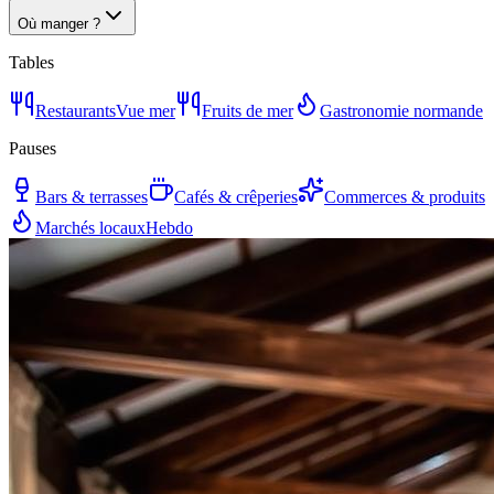
Où manger ?
Tables
Restaurants
Vue mer
Fruits de mer
Gastronomie normande
Pauses
Bars & terrasses
Cafés & crêperies
Commerces & produits
Marchés locaux
Hebdo