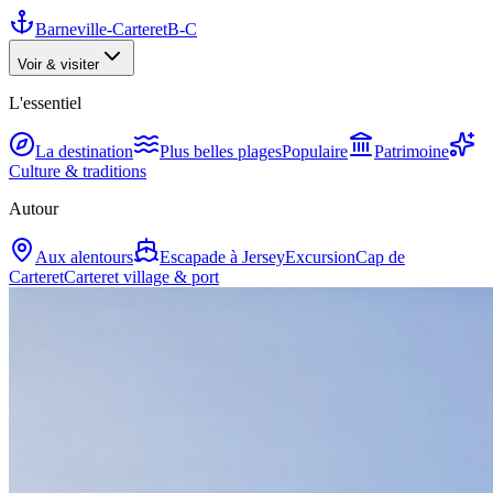
Barneville-Carteret
B-C
Voir & visiter
L'essentiel
La destination
Plus belles plages
Populaire
Patrimoine
Culture & traditions
Autour
Aux alentours
Escapade à Jersey
Excursion
Cap de
Carteret
Carteret village & port