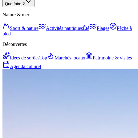
Que faire ?
Nature & mer
Sport & nature
Activités nautiques
Été
Plages
Pêche à
pied
Découvertes
Idées de sorties
Top
Marchés locaux
Patrimoine & visites
Agenda culturel