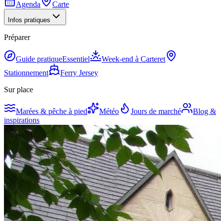
Agenda
Carte
Infos pratiques
Préparer
Guide pratique
Essentiel
Week-end à Carteret
Stationnement
Ferry Jersey
Sur place
Marées & pêche à pied
Météo
Jours de marché
Blog &
inspirations