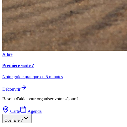
À lire
Première visite ?
Notre guide pratique en 5 minutes
Découvrir
Besoin d'aide pour organiser votre séjour ?
Carte
Agenda
Que faire ?