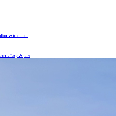
lture & traditions
eret village & port