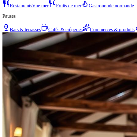
Restaurants
Vue mer
Fruits de mer
Gastronomie normande
Pauses
Bars & terrasses
Cafés & crêperies
Commerces & produits