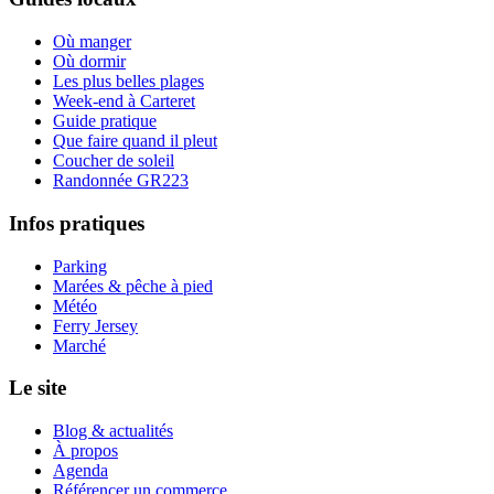
Où manger
Où dormir
Les plus belles plages
Week-end à Carteret
Guide pratique
Que faire quand il pleut
Coucher de soleil
Randonnée GR223
Infos pratiques
Parking
Marées & pêche à pied
Météo
Ferry Jersey
Marché
Le site
Blog & actualités
À propos
Agenda
Référencer un commerce