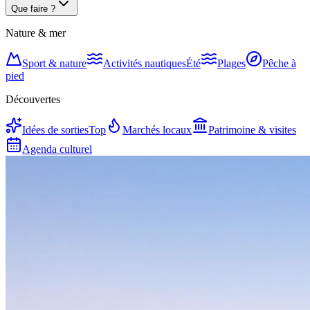
Que faire ?
Nature & mer
Sport & nature
Activités nautiques
Été
Plages
Pêche à
pied
Découvertes
Idées de sorties
Top
Marchés locaux
Patrimoine & visites
Agenda culturel