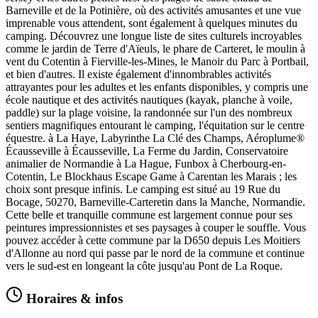
Barneville et de la Potinière, où des activités amusantes et une vue
imprenable vous attendent, sont également à quelques minutes du
camping. Découvrez une longue liste de sites culturels incroyables
comme le jardin de Terre d'Aïeuls, le phare de Carteret, le moulin à
vent du Cotentin à Fierville-les-Mines, le Manoir du Parc à Portbail,
et bien d'autres. Il existe également d'innombrables activités
attrayantes pour les adultes et les enfants disponibles, y compris une
école nautique et des activités nautiques (kayak, planche à voile,
paddle) sur la plage voisine, la randonnée sur l'un des nombreux
sentiers magnifiques entourant le camping, l'équitation sur le centre
équestre. à La Haye, Labyrinthe La Clé des Champs, Aéroplume®
Écausseville à Écausseville, La Ferme du Jardin, Conservatoire
animalier de Normandie à La Hague, Funbox à Cherbourg-en-
Cotentin, Le Blockhaus Escape Game à Carentan les Marais ; les
choix sont presque infinis. Le camping est situé au 19 Rue du
Bocage, 50270, Barneville-Carteretin dans la Manche, Normandie.
Cette belle et tranquille commune est largement connue pour ses
peintures impressionnistes et ses paysages à couper le souffle. Vous
pouvez accéder à cette commune par la D650 depuis Les Moitiers
d'Allonne au nord qui passe par le nord de la commune et continue
vers le sud-est en longeant la côte jusqu'au Pont de La Roque.
Horaires & infos