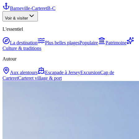
Barneville-Carteret
B-C
Voir & visiter
L'essentiel
La destination
Plus belles plages
Populaire
Patrimoine
Culture & traditions
Autour
Aux alentours
Escapade à Jersey
Excursion
Cap de
Carteret
Carteret village & port