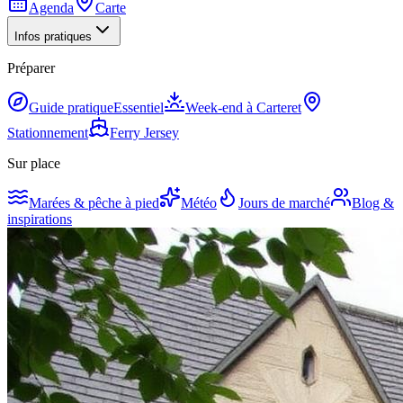
Agenda
Carte
Infos pratiques
Préparer
Guide pratique
Essentiel
Week-end à Carteret
Stationnement
Ferry Jersey
Sur place
Marées & pêche à pied
Météo
Jours de marché
Blog &
inspirations