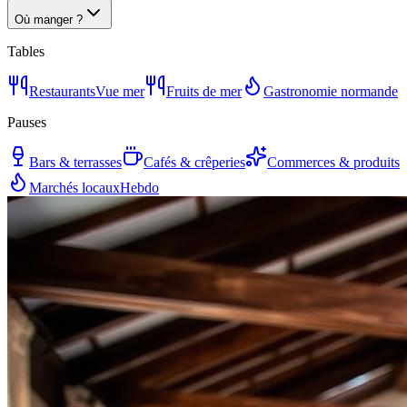
Où manger ?
Tables
Restaurants
Vue mer
Fruits de mer
Gastronomie normande
Pauses
Bars & terrasses
Cafés & crêperies
Commerces & produits
Marchés locaux
Hebdo