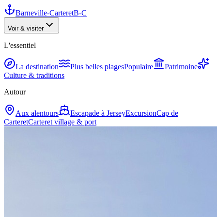
Barneville-Carteret
B-C
Voir & visiter
L'essentiel
La destination
Plus belles plages
Populaire
Patrimoine
Culture & traditions
Autour
Aux alentours
Escapade à Jersey
Excursion
Cap de
Carteret
Carteret village & port