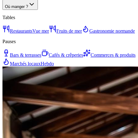
Où manger ?
Tables
Restaurants
Vue mer
Fruits de mer
Gastronomie normande
Pauses
Bars & terrasses
Cafés & crêperies
Commerces & produits
Marchés locaux
Hebdo