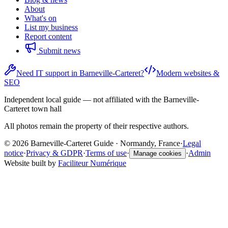
About
What's on
List my business
Report content
Submit news
Need IT support in Barneville-Carteret?
Modern websites &
SEO
Independent local guide — not affiliated with the Barneville-
Carteret town hall
All photos remain the property of their respective authors.
© 2026 Barneville-Carteret Guide · Normandy, France
·
Legal
notice
·
Privacy & GDPR
·
Terms of use
·
·
Admin
Manage cookies
Website built by
Faciliteur Numérique