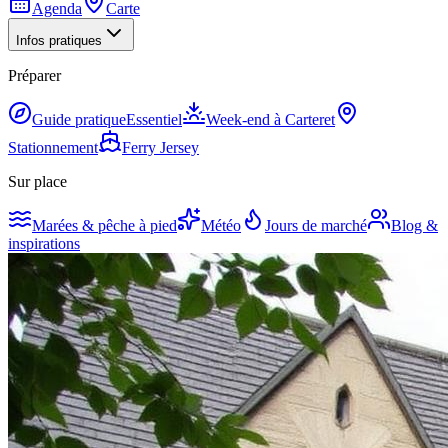
Agenda
Carte
Infos pratiques
Préparer
Guide pratique
Essentiel
Week-end à Carteret
Stationnement
Ferry Jersey
Sur place
Marées & pêche à pied
Météo
Jours de marché
Blog &
inspirations