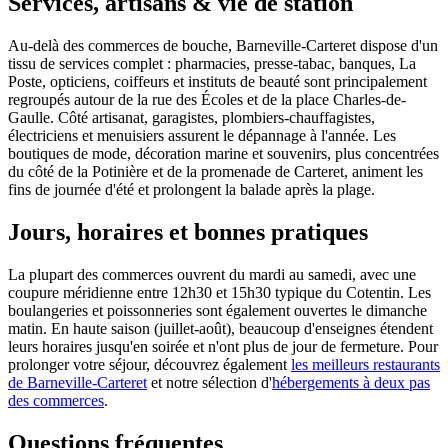
Services, artisans & vie de station
Au-delà des commerces de bouche, Barneville-Carteret dispose d'un
tissu de services complet : pharmacies, presse-tabac, banques, La
Poste, opticiens, coiffeurs et instituts de beauté sont principalement
regroupés autour de la rue des Écoles et de la place Charles-de-
Gaulle. Côté artisanat, garagistes, plombiers-chauffagistes,
électriciens et menuisiers assurent le dépannage à l'année. Les
boutiques de mode, décoration marine et souvenirs, plus concentrées
du côté de la Potinière et de la promenade de Carteret, animent les
fins de journée d'été et prolongent la balade après la plage.
Jours, horaires et bonnes pratiques
La plupart des commerces ouvrent du mardi au samedi, avec une
coupure méridienne entre 12h30 et 15h30 typique du Cotentin. Les
boulangeries et poissonneries sont également ouvertes le dimanche
matin. En haute saison (juillet-août), beaucoup d'enseignes étendent
leurs horaires jusqu'en soirée et n'ont plus de jour de fermeture. Pour
prolonger votre séjour, découvrez également
les meilleurs restaurants
de Barneville-Carteret
et notre sélection d'
hébergements à deux pas
des commerces
.
Questions fréquentes