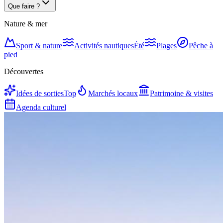
Que faire ?
Nature & mer
Sport & nature
Activités nautiques
Été
Plages
Pêche à
pied
Découvertes
Idées de sorties
Top
Marchés locaux
Patrimoine & visites
Agenda culturel