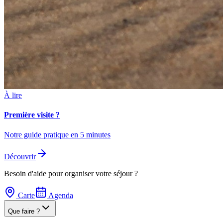
À lire
Première visite ?
Notre guide pratique en 5 minutes
Découvrir
Besoin d'aide pour organiser votre séjour ?
Carte
Agenda
Que faire ?