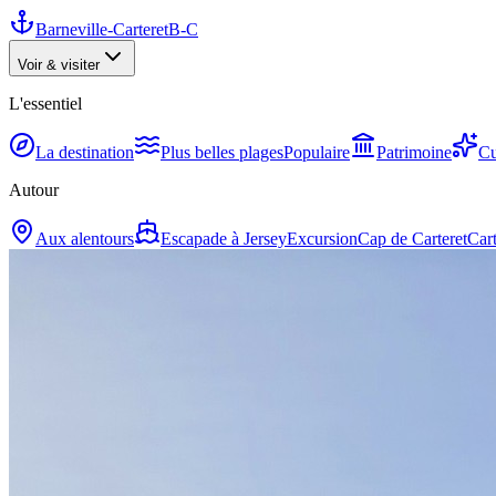
Barneville-Carteret
B-C
Voir & visiter
L'essentiel
La destination
Plus belles plages
Populaire
Patrimoine
Cu
Autour
Aux alentours
Escapade à Jersey
Excursion
Cap de Carteret
Cart