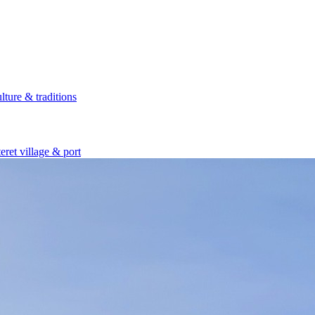
lture & traditions
eret village & port