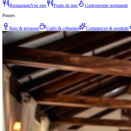
Restaurants
Vue mer
Fruits de mer
Gastronomie normande
Pauses
Bars & terrasses
Cafés & crêperies
Commerces & produits