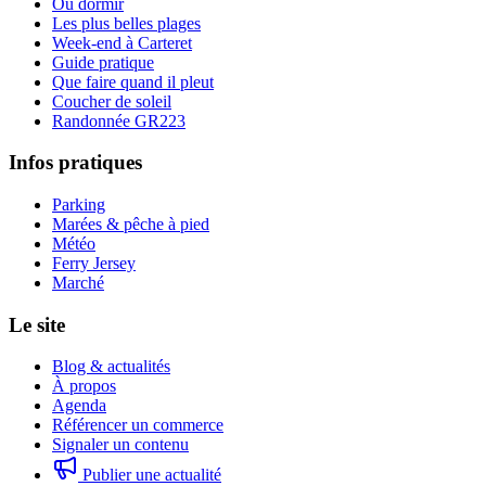
Où dormir
Les plus belles plages
Week-end à Carteret
Guide pratique
Que faire quand il pleut
Coucher de soleil
Randonnée GR223
Infos pratiques
Parking
Marées & pêche à pied
Météo
Ferry Jersey
Marché
Le site
Blog & actualités
À propos
Agenda
Référencer un commerce
Signaler un contenu
Publier une actualité