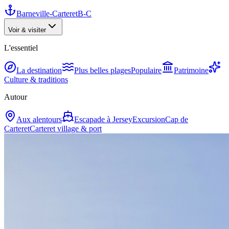
Barneville-Carteret
B-C
Voir & visiter
L'essentiel
La destination
Plus belles plages
Populaire
Patrimoine
Culture & traditions
Autour
Aux alentours
Escapade à Jersey
Excursion
Cap de
Carteret
Carteret village & port