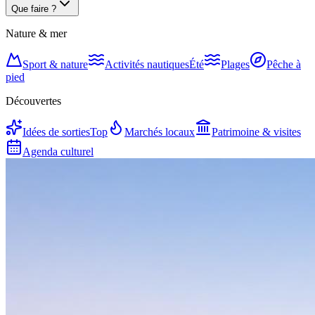
Que faire ?
Nature & mer
Sport & nature
Activités nautiques
Été
Plages
Pêche à
pied
Découvertes
Idées de sorties
Top
Marchés locaux
Patrimoine & visites
Agenda culturel