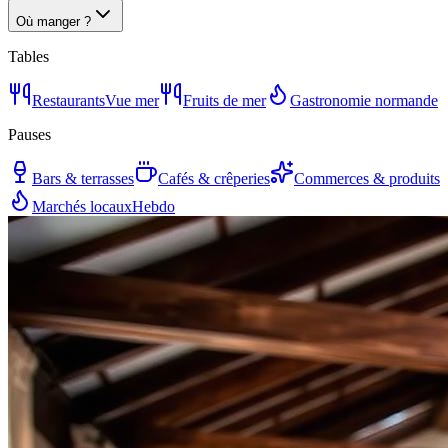
Où manger ?
Tables
Restaurants
Vue mer
Fruits de mer
Gastronomie normande
Pauses
Bars & terrasses
Cafés & crêperies
Commerces & produits
Marchés locaux
Hebdo