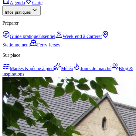
Agenda
Carte
Infos pratiques
Préparer
Guide pratique
Essentiel
Week-end à Carteret
Stationnement
Ferry Jersey
Sur place
Marées & pêche à pied
Météo
Jours de marché
Blog &
inspirations